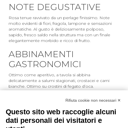
NOTE DEGUSTATIVE
Rosa tenue ravvivato da un perlage finissimo. Note
molto evidenti di fiori, fragola, lampone e sensazioni
aromatiche. Al gusto è deliziosamente polposo,
sapido, fresco saldo nella struttura ma con un finale
elegantemente morbido e ricco di frutto.
ABBINAMENTI
GASTRONOMICI
Ottimo come aperitivo, a tavola si abbina
delicatamente a salumi stagionati, crostacei e carni
bianche. Ottimo su crostini di fegato d’oca.
Rifiuta cookie non necessari ✕
Questo sito web raccoglie alcuni
dati personali dei visitatori e
Scheda tecnica
Etichetta
Bottiglia