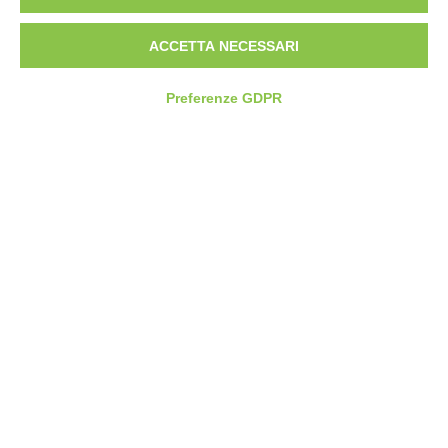
ACCETTA NECESSARI
Preferenze GDPR
BORGO MARAGLIANO
Regione San Sebastiano, 2
14051 Loazzolo - AT - Italia
T. +39 0144 87132
info@borgomaragliano.com
© 2026 Borgo Maragliano. All right
reserved.