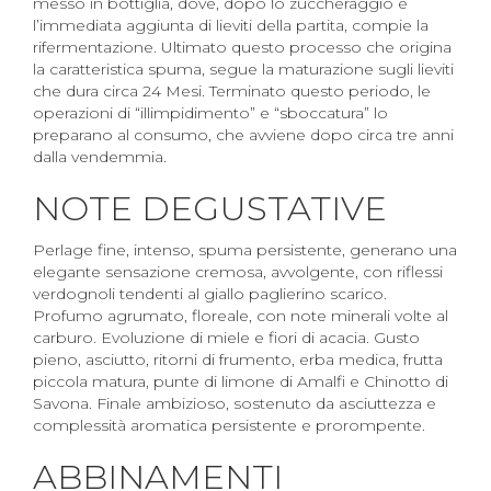
messo in bottiglia, dove, dopo lo zuccheraggio e
l’immediata aggiunta di lieviti della partita, compie la
rifermentazione. Ultimato questo processo che origina
la caratteristica spuma, segue la maturazione sugli lieviti
che dura circa 24 Mesi. Terminato questo periodo, le
operazioni di “illimpidimento” e “sboccatura” lo
preparano al consumo, che avviene dopo circa tre anni
dalla vendemmia.
NOTE DEGUSTATIVE
Perlage fine, intenso, spuma persistente, generano una
elegante sensazione cremosa, avvolgente, con riflessi
verdognoli tendenti al giallo paglierino scarico.
Profumo agrumato, floreale, con note minerali volte al
carburo. Evoluzione di miele e fiori di acacia. Gusto
pieno, asciutto, ritorni di frumento, erba medica, frutta
piccola matura, punte di limone di Amalfi e Chinotto di
Savona. Finale ambizioso, sostenuto da asciuttezza e
complessità aromatica persistente e prorompente.
ABBINAMENTI