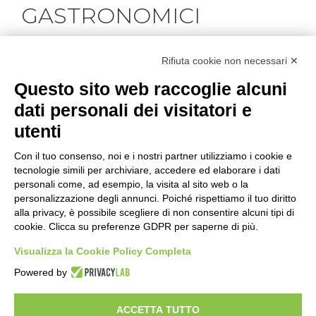
GASTRONOMICI
Salumi stagionati, crostacei, molluschi e formaggi
erborinati.
Rifiuta cookie non necessari ✕
Questo sito web raccoglie alcuni
dati personali dei visitatori e
utenti
Scheda tecnica
Etichetta
Bottiglia
Con il tuo consenso, noi e i nostri partner utilizziamo i cookie e
tecnologie simili per archiviare, accedere ed elaborare i dati
personali come, ad esempio, la visita al sito web o la
personalizzazione degli annunci. Poiché rispettiamo il tuo diritto
alla privacy, è possibile scegliere di non consentire alcuni tipi di
Istruzioni di smaltimento
cookie. Clicca su preferenze GDPR per saperne di più.
Visualizza la Cookie Policy Completa
Powered by
ACCETTA TUTTO